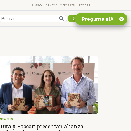
Caso Chevron
Podcasts
Historias
Pregunta a IA
Colombia
Suscribirse
Quiero Información
sobre el Caso
Chevron Ecuador
Listar destinos
turísticos de la
Amazonia Ecuatoriana
¿En que consiste la
tasa minera que rige en
Ecuador?
ONOMÍA
tura y Paccari presentan alianza