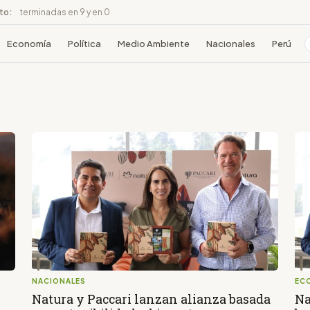
ito:
terminadas en 9 y en 0
Economía
Política
Medio Ambiente
Nacionales
Perú
NACIONALES
EC
Natura y Paccari lanzan alianza basada
Na