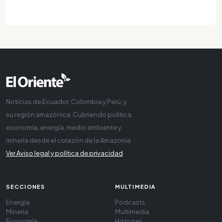
Noticias de Ecuador, Colombia y Perú, y
su región amazónica. Cubriendo política,
economía, energía, medio ambiente y
minería desde el corazón de la Amazonía
Ver Aviso legal y política de privacidad
SECCIONES
MULTIMEDIA
Energía
Podcasts
Minería
Multimedia
Economía
Historias