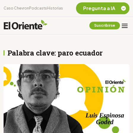
Pregunta a IA
Caso Chevron
Podcasts
Historias
Suscribirse
Quiero Información
sobre el Caso
Chevron Ecuador
Palabra clave: paro ecuador
Listar destinos
turísticos de la
Amazonia Ecuatoriana
¿En que consiste la
tasa minera que rige en
Ecuador?