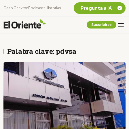
Pregunta a IA
Caso Chevron
Podcasts
Historias
Suscribirse
Quiero Información
sobre el Caso
Chevron Ecuador
Palabra clave: pdvsa
Listar destinos
turísticos de la
Amazonia Ecuatoriana
¿En que consiste la
tasa minera que rige en
Ecuador?