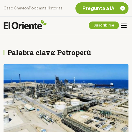
Pregunta a IA
Caso Chevron
Podcasts
Historias
Suscribirse
Quiero Información
sobre el Caso
Chevron Ecuador
Palabra clave: Petroperú
Listar destinos
turísticos de la
Amazonia Ecuatoriana
¿En que consiste la
tasa minera que rige en
Ecuador?