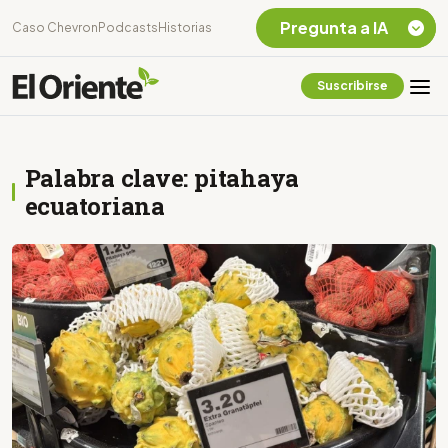
Pregunta a IA
Caso Chevron
Podcasts
Historias
Suscribirse
Quiero Información
sobre el Caso
Chevron Ecuador
Palabra clave: pitahaya
Listar destinos
turísticos de la
ecuatoriana
Amazonia Ecuatoriana
¿En que consiste la
tasa minera que rige en
Ecuador?