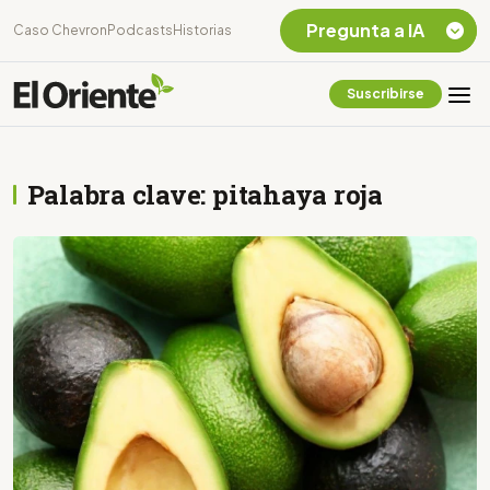
Pregunta a IA
Caso Chevron
Podcasts
Historias
Suscribirse
Quiero Información
sobre el Caso
Chevron Ecuador
Palabra clave: pitahaya roja
Listar destinos
turísticos de la
Amazonia Ecuatoriana
¿En que consiste la
tasa minera que rige en
Ecuador?