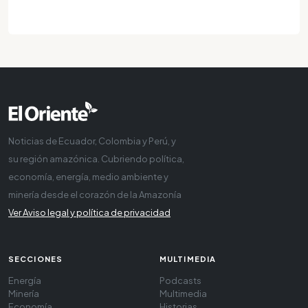
Noticias de Ecuador, Colombia y Perú, y
su región amazónica. Cubriendo política,
economía, energía, medio ambiente y
minería desde el corazón de la Amazonía
Ver Aviso legal y política de privacidad
SECCIONES
MULTIMEDIA
Energía
Podcasts
Minería
Multimedia
Economía
Historias