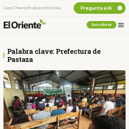
Pregunta a IA
Caso Chevron
Podcasts
Historias
Suscribirse
Quiero Información
sobre el Caso
Chevron Ecuador
Palabra clave: Prefectura de
Listar destinos
turísticos de la
Pastaza
Amazonia Ecuatoriana
¿En que consiste la
tasa minera que rige en
Ecuador?