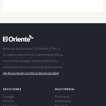
Noticias de Ecuador, Colombia y Perú, y
su región amazónica. Cubriendo política,
economía, energía, medio ambiente y
minería desde el corazón de la Amazonía
Ver Aviso legal y política de privacidad
SECCIONES
MULTIMEDIA
Energía
Podcasts
Minería
Multimedia
Economía
Historias