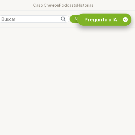
Caso Chevron
Podcasts
Historias
Pregunta a IA
Colombia
Suscribirse
Quiero Información
sobre el Caso
Chevron Ecuador
Listar destinos
turísticos de la
Amazonia Ecuatoriana
¿En que consiste la
tasa minera que rige en
Ecuador?