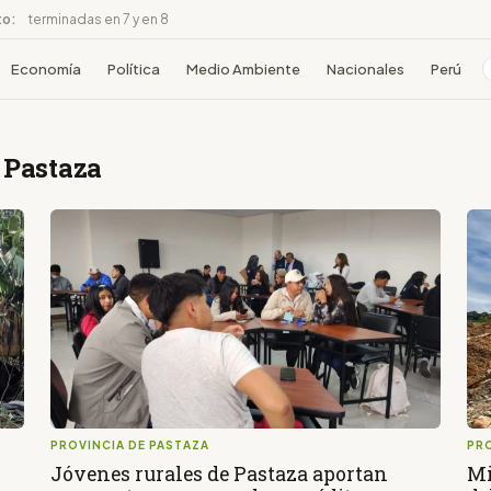
to:
terminadas en 7 y en 8
Economía
Política
Medio Ambiente
Nacionales
Perú
 Pastaza
PROVINCIA DE PASTAZA
PRO
Jóvenes rurales de Pastaza aportan
Mi