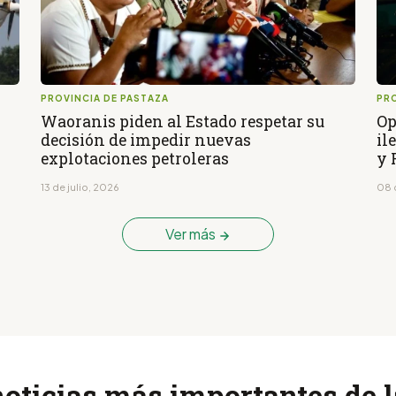
PROVINCIA DE PASTAZA
PRO
Waoranis piden al Estado respetar su
Op
decisión de impedir nuevas
il
explotaciones petroleras
y 
13 de julio, 2026
08 
Ver más
noticias más importantes de