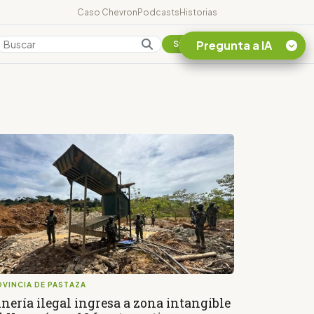
Caso Chevron
Podcasts
Historias
Pregunta a IA
Colombia
Suscribirse
Quiero Información
sobre el Caso
Chevron Ecuador
Listar destinos
turísticos de la
Amazonia Ecuatoriana
¿En que consiste la
tasa minera que rige en
Ecuador?
VINCIA DE PASTAZA
nería ilegal ingresa a zona intangible