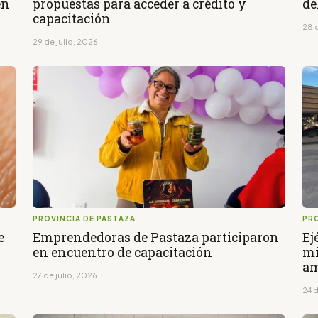
en
propuestas para acceder a crédito y
de
capacitación
28 d
29 de julio, 2026
PROVINCIA DE PASTAZA
PRO
e
Emprendedoras de Pastaza participaron
Ej
en encuentro de capacitación
mi
am
27 de julio, 2026
24 d