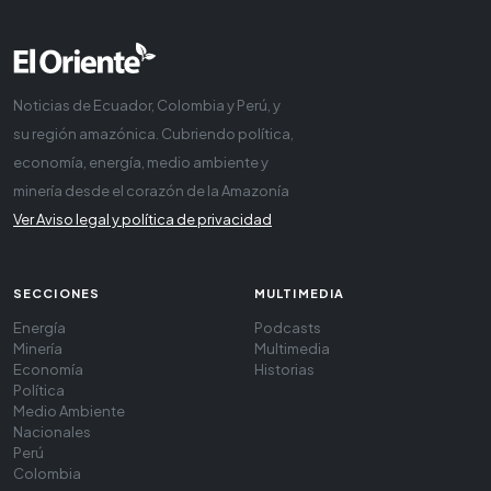
Noticias de Ecuador, Colombia y Perú, y
su región amazónica. Cubriendo política,
economía, energía, medio ambiente y
minería desde el corazón de la Amazonía
Ver Aviso legal y política de privacidad
SECCIONES
MULTIMEDIA
Energía
Podcasts
Minería
Multimedia
Economía
Historias
Política
Medio Ambiente
Nacionales
Perú
Colombia