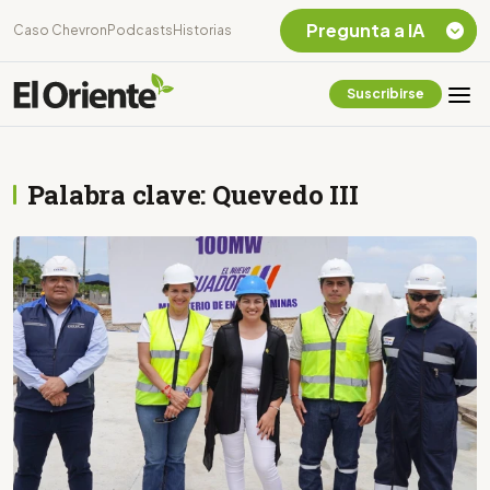
Pregunta a IA
Caso Chevron
Podcasts
Historias
Suscribirse
Quiero Información
sobre el Caso
Chevron Ecuador
Palabra clave: Quevedo III
Listar destinos
turísticos de la
Amazonia Ecuatoriana
¿En que consiste la
tasa minera que rige en
Ecuador?