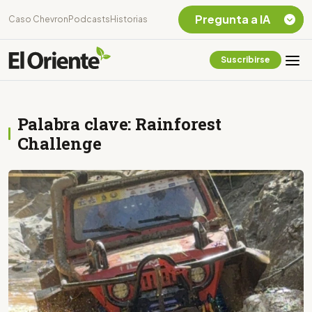
Pregunta a IA
Caso Chevron
Podcasts
Historias
Suscribirse
Quiero Información
sobre el Caso
Chevron Ecuador
Palabra clave: Rainforest
Listar destinos
turísticos de la
Challenge
Amazonia Ecuatoriana
¿En que consiste la
tasa minera que rige en
Ecuador?