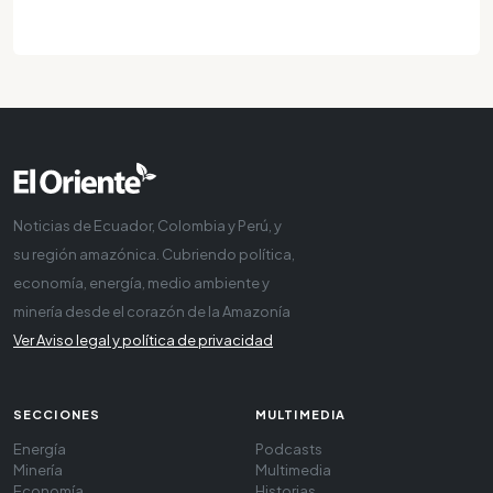
Noticias de Ecuador, Colombia y Perú, y
su región amazónica. Cubriendo política,
economía, energía, medio ambiente y
minería desde el corazón de la Amazonía
Ver Aviso legal y política de privacidad
SECCIONES
MULTIMEDIA
Energía
Podcasts
Minería
Multimedia
Economía
Historias