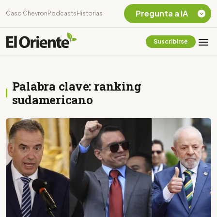
Pregunta a IA
Caso Chevron
Podcasts
Historias
Suscribirse
Quiero Información
sobre el Caso
Chevron Ecuador
Palabra clave: ranking
Listar destinos
turísticos de la
sudamericano
Amazonia Ecuatoriana
¿En que consiste la
tasa minera que rige en
Ecuador?