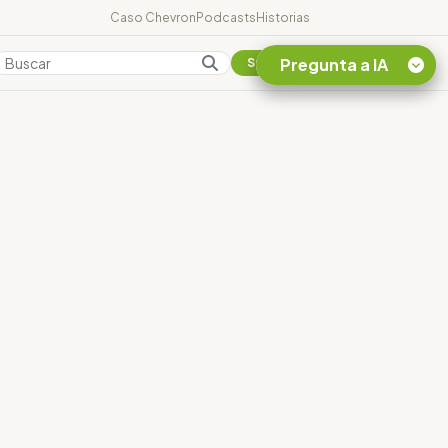
Caso Chevron
Podcasts
Historias
Pregunta a IA
Colombia
Suscribirse
Quiero Información
sobre el Caso
Chevron Ecuador
Listar destinos
turísticos de la
Amazonia Ecuatoriana
¿En que consiste la
tasa minera que rige en
Ecuador?