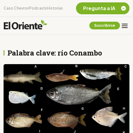
Pregunta a IA
Caso Chevron
Podcasts
Historias
Suscribirse
Quiero Información
sobre el Caso
Chevron Ecuador
Palabra clave: río Conambo
Listar destinos
turísticos de la
Amazonia Ecuatoriana
¿En que consiste la
tasa minera que rige en
Ecuador?