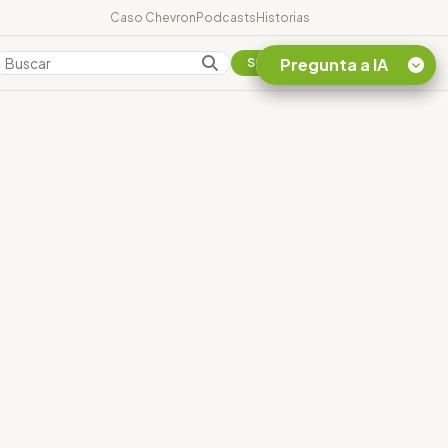
Caso Chevron
Podcasts
Historias
Pregunta a IA
Colombia
Suscribirse
Quiero Información
sobre el Caso
Chevron Ecuador
Listar destinos
turísticos de la
Amazonia Ecuatoriana
¿En que consiste la
tasa minera que rige en
Ecuador?