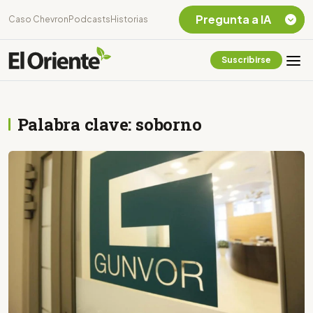
Pregunta a IA
Caso Chevron
Podcasts
Historias
Suscribirse
Quiero Información
sobre el Caso
Chevron Ecuador
Palabra clave: soborno
Listar destinos
turísticos de la
Amazonia Ecuatoriana
¿En que consiste la
tasa minera que rige en
Ecuador?