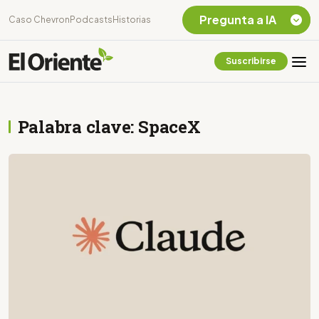
Pregunta a IA
Caso Chevron
Podcasts
Historias
Suscribirse
Quiero Información
sobre el Caso
Chevron Ecuador
Palabra clave: SpaceX
Listar destinos
turísticos de la
Amazonia Ecuatoriana
¿En que consiste la
tasa minera que rige en
Ecuador?