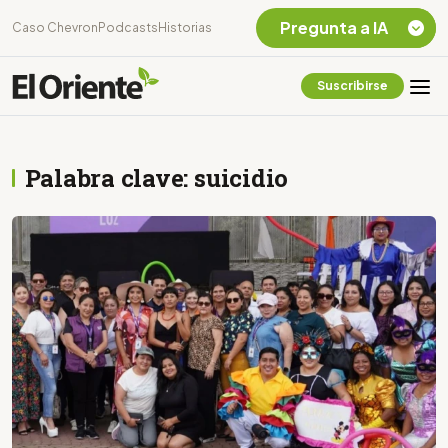
Pregunta a IA
Caso Chevron
Podcasts
Historias
Suscribirse
Quiero Información
sobre el Caso
Chevron Ecuador
Palabra clave: suicidio
Listar destinos
turísticos de la
Amazonia Ecuatoriana
¿En que consiste la
tasa minera que rige en
Ecuador?