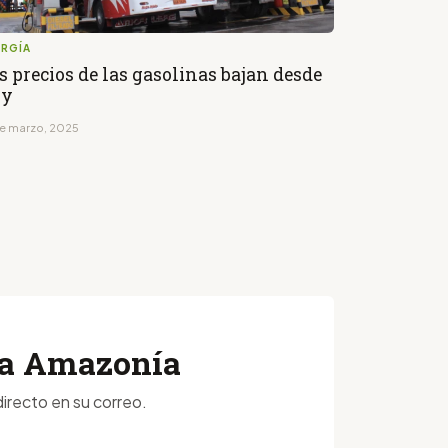
ERGÍA
s precios de las gasolinas bajan desde
oy
de marzo, 2025
 la Amazonía
irecto en su correo.