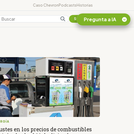
Caso Chevron
Podcasts
Historias
Pregunta a IA
Colombia
Suscribirse
Quiero Información
sobre el Caso
Chevron Ecuador
Listar destinos
turísticos de la
Amazonia Ecuatoriana
¿En que consiste la
tasa minera que rige en
Ecuador?
ERGÍA
ustes en los precios de combustibles