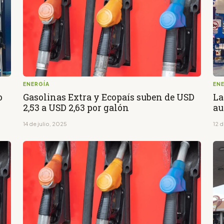
ENERGÍA
EN
o
Gasolinas Extra y Ecopaís suben de USD
La
2,53 a USD 2,63 por galón
au
14 de julio, 2025
12 d