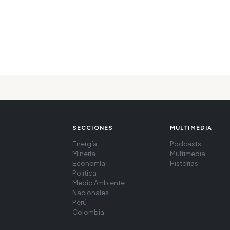
SECCIONES
MULTIMEDIA
Energía
Podcasts
Minería
Multimedia
Economía
Historias
Política
Medio Ambiente
Nacionales
Perú
Colombia