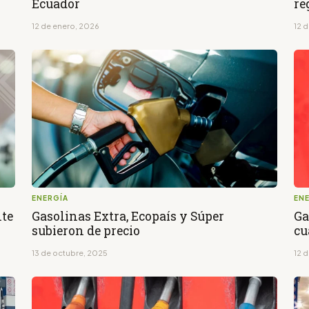
Ecuador
re
12 de enero, 2026
12 
ENERGÍA
EN
nte
Gasolinas Extra, Ecopaís y Súper
Ga
subieron de precio
cu
13 de octubre, 2025
12 