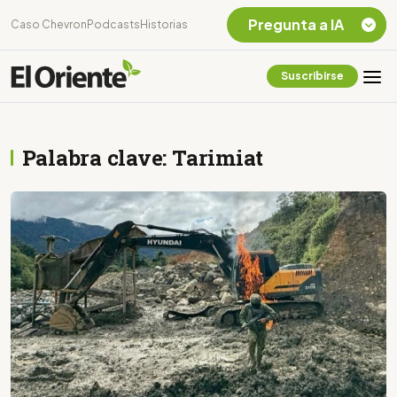
Pregunta a IA
Caso Chevron
Podcasts
Historias
Suscribirse
Quiero Información
sobre el Caso
Chevron Ecuador
Palabra clave: Tarimiat
Listar destinos
turísticos de la
Amazonia Ecuatoriana
¿En que consiste la
tasa minera que rige en
Ecuador?