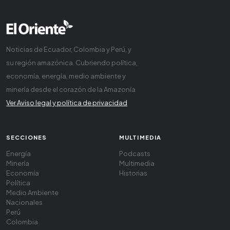
Noticias de Ecuador, Colombia y Perú, y
su región amazónica. Cubriendo política,
economía, energía, medio ambiente y
minería desde el corazón de la Amazonía
Ver Aviso legal y política de privacidad
SECCIONES
MULTIMEDIA
Energía
Podcasts
Minería
Multimedia
Economía
Historias
Política
Medio Ambiente
Nacionales
Perú
Colombia