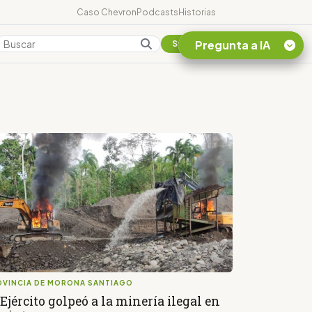
Caso Chevron
Podcasts
Historias
Pregunta a IA
Colombia
Suscribirse
Quiero Información
sobre el Caso
Chevron Ecuador
Listar destinos
turísticos de la
Amazonia Ecuatoriana
¿En que consiste la
tasa minera que rige en
Ecuador?
OVINCIA DE MORONA SANTIAGO
 Ejército golpeó a la minería ilegal en