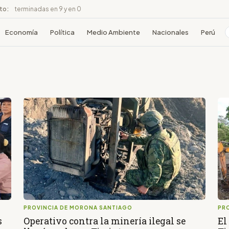
ito:
terminadas en 9 y en 0
Economía
Política
Medio Ambiente
Nacionales
Perú
PROVINCIA DE MORONA SANTIAGO
PR
s
Operativo contra la minería ilegal se
El