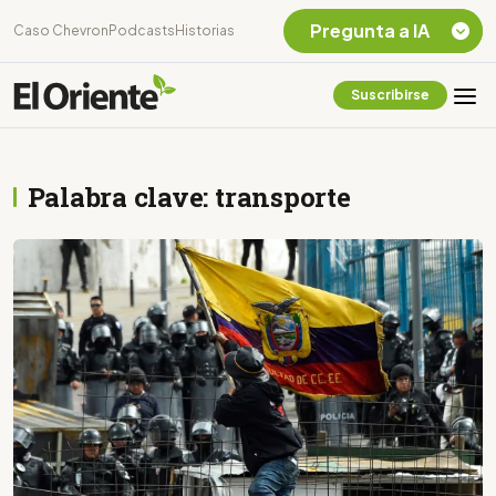
Pregunta a IA
Caso Chevron
Podcasts
Historias
Suscribirse
Quiero Información
sobre el Caso
Chevron Ecuador
Palabra clave: transporte
Listar destinos
turísticos de la
Amazonia Ecuatoriana
¿En que consiste la
tasa minera que rige en
Ecuador?