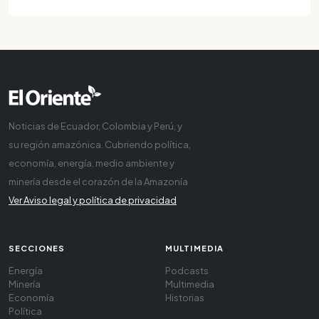
Noticias de Ecuador, Colombia y Perú, y
su región amazónica. Cubriendo política,
economía, energía, medio ambiente y
minería desde el corazón de la Amazonía
Ver Aviso legal y política de privacidad
SECCIONES
MULTIMEDIA
Energía
Podcasts
Minería
Multimedia
Economía
Historias
Política