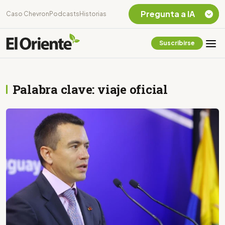
Pregunta a IA
Caso Chevron
Podcasts
Historias
Suscribirse
Quiero Información
sobre el Caso
Chevron Ecuador
Palabra clave: viaje oficial
Listar destinos
turísticos de la
Amazonia Ecuatoriana
¿En que consiste la
tasa minera que rige en
Ecuador?