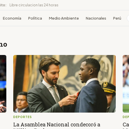
ito:
Libre circulacion las 24 horas
Economía
Política
Medio Ambiente
Nacionales
Perú
cho
DEPORTES
DE
La Asamblea Nacional condecoró a
Ca