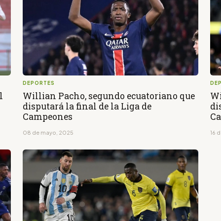
DEPORTES
DE
l
Willian Pacho, segundo ecuatoriano que
Wi
disputará la final de la Liga de
di
Campeones
C
08 de mayo, 2025
16 d