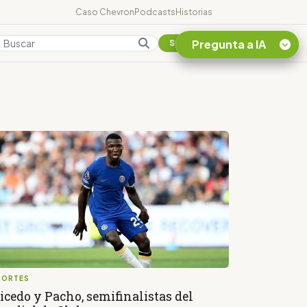
Caso Chevron
Podcasts
Historias
Pregunta a IA
Colombia
Suscribirse
Quiero Información
sobre el Caso
Chevron Ecuador
Listar destinos
turísticos de la
Amazonia Ecuatoriana
¿En que consiste la
tasa minera que rige en
Ecuador?
PORTES
icedo y Pacho, semifinalistas del