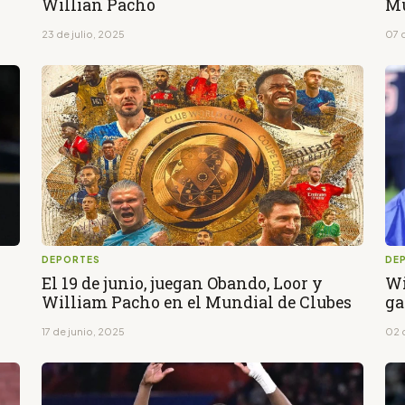
Willian Pacho
Mu
23 de julio, 2025
07 d
DEPORTES
DE
El 19 de junio, juegan Obando, Loor y
Wi
William Pacho en el Mundial de Clubes
ga
17 de junio, 2025
02 