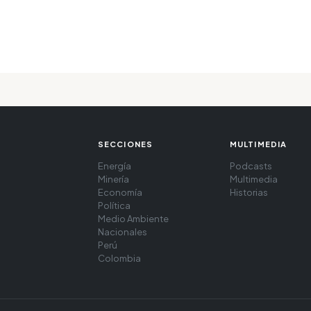
SECCIONES
MULTIMEDIA
Energía
Podcasts
Minería
Multimedia
Economía
Historias
Política
Medio Ambiente
Nacionales
Perú
Colombia