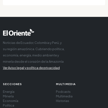
Noticias de Ecuador, Colombia y Perú, y
su región amazónica. Cubriendo política,
economía, energía, medio ambiente y
minería desde el corazón de la Amazonía
Ver Aviso legal y política de privacidad
SECCIONES
MULTIMEDIA
Energía
Podcasts
Minería
Multimedia
Economía
Historias
Política