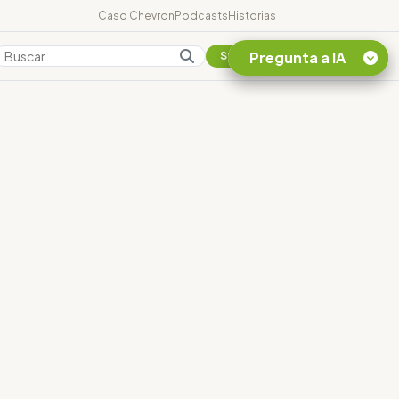
Caso Chevron
Podcasts
Historias
Pregunta a IA
Colombia
Suscribirse
Quiero Información
sobre el Caso
Chevron Ecuador
Listar destinos
turísticos de la
Amazonia Ecuatoriana
¿En que consiste la
tasa minera que rige en
Ecuador?