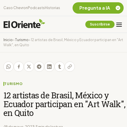
Pregunta a IA
Caso Chevron
Podcasts
Historias
Suscribirse
Quiero Información
sobre el Caso
Inicio
›
Turismo
›
12 artistas de Brasil, México y Ecuador participan en "Art
Chevron Ecuador
Walk", en Quito
Listar destinos
turísticos de la
Amazonia Ecuatoriana
¿En que consiste la
tasa minera que rige en
Ecuador?
TURISMO
12 artistas de Brasil, México y
Ecuador participan en "Art Walk",
en Quito
19 de mayo, 2023
3 min de lectura