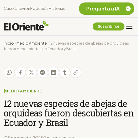
Pregunta a IA
Caso Chevron
Podcasts
Historias
Suscribirse
Quiero Información
sobre el Caso
Inicio
›
Medio Ambiente
›
12 nuevas especies de abejas de orquídeas
Chevron Ecuador
fueron descubiertas en Ecuador y Brasil
Listar destinos
turísticos de la
Amazonia Ecuatoriana
¿En que consiste la
tasa minera que rige en
Ecuador?
MEDIO AMBIENTE
12 nuevas especies de abejas de
orquídeas fueron descubiertas en
Ecuador y Brasil
05 de agosto, 2025
2 min de lectura