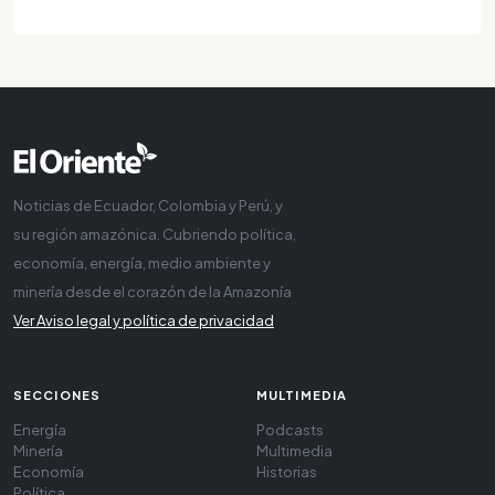
Noticias de Ecuador, Colombia y Perú, y
su región amazónica. Cubriendo política,
economía, energía, medio ambiente y
minería desde el corazón de la Amazonía
Ver Aviso legal y política de privacidad
SECCIONES
MULTIMEDIA
Energía
Podcasts
Minería
Multimedia
Economía
Historias
Política