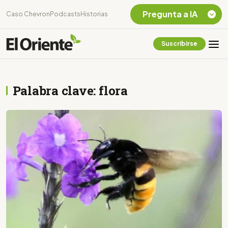
Pregunta a IA
Caso Chevron
Podcasts
Historias
Suscribirse
Quiero Información
sobre el Caso
Chevron Ecuador
Palabra clave: flora
Listar destinos
turísticos de la
Amazonia Ecuatoriana
¿En que consiste la
tasa minera que rige en
Ecuador?