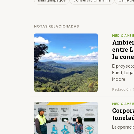
islas galápagos
conservación marina
Canje d
NOTAS RELACIONADAS
MEDIO AMBI
Ambient
entre 
la con
El proyecto
Fund, Lega
Moore
Redacción · 
MEDIO AMBI
Corpor
tonela
La operació