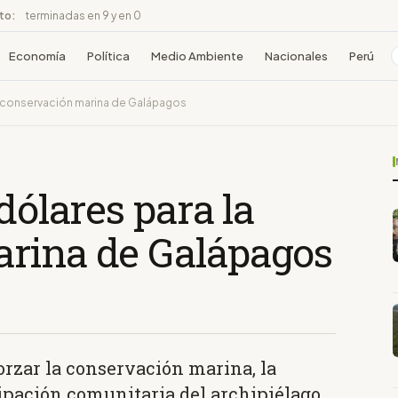
ito:
terminadas en 9 y en 0
Economía
Política
Medio Ambiente
Nacionales
Perú
la conservación marina de Galápagos
dólares para la
rina de Galápagos
orzar la conservación marina, la
cipación comunitaria del archipiélago