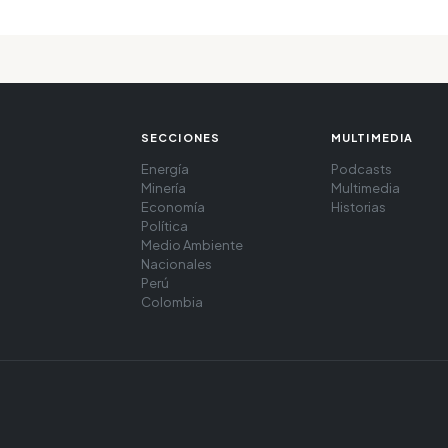
SECCIONES
MULTIMEDIA
Energía
Podcasts
Minería
Multimedia
Economía
Historias
Política
Medio Ambiente
Nacionales
Perú
Colombia