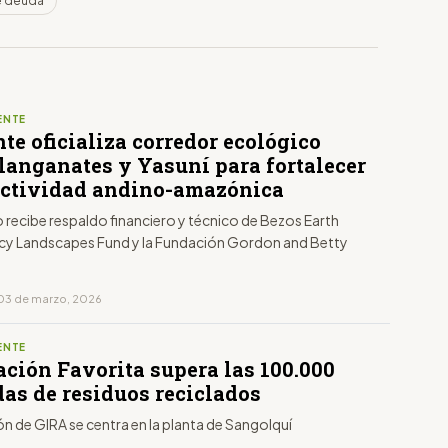
e deuda
ENTE
e oficializa corredor ecológico
Llanganates y Yasuní para fortalecer
ectividad andino-amazónica
 recibe respaldo financiero y técnico de Bezos Earth
cy Landscapes Fund y la Fundación Gordon and Betty
03 de marzo, 2026
ENTE
ación Favorita supera las 100.000
das de residuos reciclados
n de GIRA se centra en la planta de Sangolquí