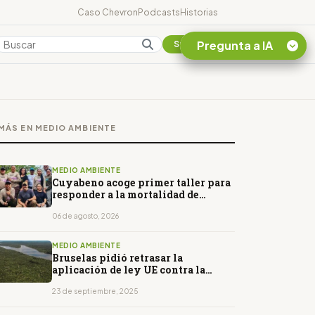
Caso Chevron
Podcasts
Historias
Pregunta a IA
Colombia
Suscribirse
Quiero Información
sobre el Caso
MÁS EN MEDIO AMBIENTE
Chevron Ecuador
Listar destinos
turísticos de la
MEDIO AMBIENTE
Amazonia Ecuatoriana
Cuyabeno acoge primer taller para
responder a la mortalidad de
¿En que consiste la
delfines de río
tasa minera que rige en
06 de agosto, 2026
Ecuador?
MEDIO AMBIENTE
Bruselas pidió retrasar la
aplicación de ley UE contra la
deforestación importada
23 de septiembre, 2025