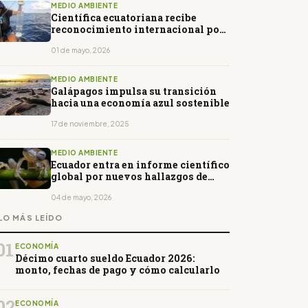
MEDIO AMBIENTE
Científica ecuatoriana recibe
reconocimiento internacional por
conservación en Galápagos
01 de mayo, 2026
MEDIO AMBIENTE
Galápagos impulsa su transición
hacia una economía azul sostenible
17 de noviembre, 2025
MEDIO AMBIENTE
Ecuador entra en informe científico
global por nuevos hallazgos de
biodiversidad
04 de mayo, 2026
LO MÁS LEÍDO
01
ECONOMÍA
Décimo cuarto sueldo Ecuador 2026:
monto, fechas de pago y cómo calcularlo
02
ECONOMÍA