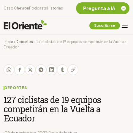
Pregunta a IA
Caso Chevron
Podcasts
Historias
Suscribirse
Quiero Información
sobre el Caso
Inicio
›
Deportes
›
127 ciclistas de 19 equipos competirán en la Vuelta a
Chevron Ecuador
Ecuador
Listar destinos
turísticos de la
Amazonia Ecuatoriana
¿En que consiste la
tasa minera que rige en
Ecuador?
DEPORTES
127 ciclistas de 19 equipos
competirán en la Vuelta a
Ecuador
09 de noviembre, 2022
2 min de lectura