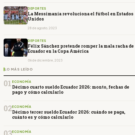
DEPORTES
La Messimanía revoluciona el fútbol en Estados
Unidos
28 de agosto, 2023
DEPORTES
Félix Sánchez pretende romper la mala racha de
Ecuador en la Copa América
06 de diciembre, 2023
LO MÁS LEÍDO
01
ECONOMÍA
Décimo cuarto sueldo Ecuador 2026: monto, fechas de
pago y cómo calcularlo
02
ECONOMÍA
Décimo tercer sueldo Ecuador 2026: cuándo se paga,
cuánto es y cómo calcularlo
03
ECONOMÍA