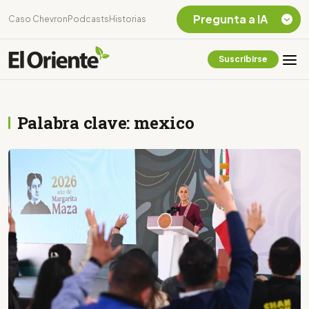
Pregunta a IA
Caso Chevron
Podcasts
Historias
Suscribirse
Quiero Información
sobre el Caso
Chevron Ecuador
Palabra clave: mexico
Listar destinos
turísticos de la
Amazonia Ecuatoriana
¿En que consiste la
tasa minera que rige en
Ecuador?