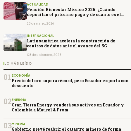
ACTUALIDAD
Pensión Bienestar México 2026: ¿Cuándo
depositan el próximo pago y de cuánto es el
monto?
23 de marzo, 2026
INTERNACIONAL
Latinoamérica acelera la construcción de
centros de datos ante el avance del 5G
08 de diciembre, 2025
LO MÁS LEÍDO
01
ECONOMÍA
Precio del oro supera récord, pero Ecuador exporta con
descuento
02
ENERGÍA
Gran Tierra Energy venderá sus activos en Ecuador y
Colombia a Maurel & Prom
03
MINERÍA
Gobierno prevé reabrir el catastro minero de forma