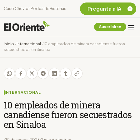
Pregunta a IA
Caso Chevron
Podcasts
Historias
Suscribirse
Quiero Información
sobre el Caso
Inicio
›
Internacional
›
10 empleados de minera canadiense fueron
Chevron Ecuador
secuestrados en Sinaloa
Listar destinos
turísticos de la
Amazonia Ecuatoriana
¿En que consiste la
tasa minera que rige en
Ecuador?
INTERNACIONAL
10 empleados de minera
canadiense fueron secuestrados
en Sinaloa
29 de enero, 2026
2 min de lectura