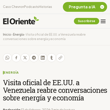
Pregunta a IA
Caso Chevron
Podcasts
Historias
Suscribirse
Quiero Información
sobre el Caso
Inicio
›
Energía
›
Visita oficial de EE.UU. a Venezuela reabre
Chevron Ecuador
conversaciones sobre energía y economía
Listar destinos
turísticos de la
Amazonia Ecuatoriana
¿En que consiste la
tasa minera que rige en
Ecuador?
ENERGÍA
Visita oficial de EE.UU. a
Venezuela reabre conversaciones
sobre energía y economía
Redacción
12 de febrero, 2026
2 min de lectura