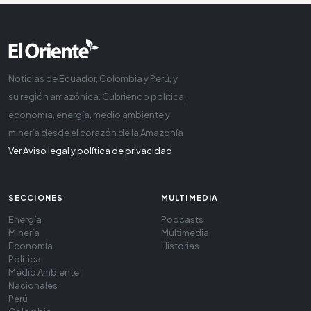
Noticias de Ecuador, Colombia y Perú, y
su región amazónica. Cubriendo política,
economía, energía, medio ambiente y
minería desde el corazón de la Amazonía
Ver Aviso legal y política de privacidad
SECCIONES
MULTIMEDIA
Energía
Podcasts
Minería
Multimedia
Economía
Historias
Política
Medio Ambiente
Nacionales
Perú