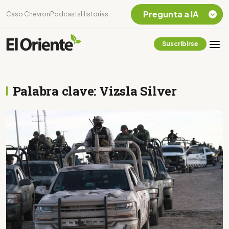
Pregunta a IA
Caso Chevron
Podcasts
Historias
Suscribirse
Quiero Información
sobre el Caso
Chevron Ecuador
Palabra clave: Vizsla Silver
Listar destinos
turísticos de la
Amazonia Ecuatoriana
¿En que consiste la
tasa minera que rige en
Ecuador?