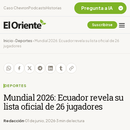
Pregunta a IA
Caso Chevron
Podcasts
Historias
Suscribirse
Quiero Información
sobre el Caso
Inicio
›
Deportes
›
Mundial 2026: Ecuador revela su lista oficial de 26
Chevron Ecuador
jugadores
Listar destinos
turísticos de la
Amazonia Ecuatoriana
¿En que consiste la
tasa minera que rige en
Ecuador?
DEPORTES
Mundial 2026: Ecuador revela su
lista oficial de 26 jugadores
Redacción
01 de junio, 2026
3 min de lectura