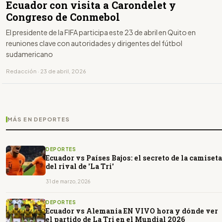
Ecuador con visita a Carondelet y
Congreso de Conmebol
El presidente de la FIFA participa este 23 de abril en Quito en
reuniones clave con autoridades y dirigentes del fútbol
sudamericano
Redacción · 23 de abril, 2026
MÁS EN DEPORTES
DEPORTES
Ecuador vs Países Bajos: el secreto de la camiseta
del rival de 'La Tri'
31 de marzo, 2026
DEPORTES
Ecuador vs Alemania EN VIVO hora y dónde ver
el partido de La Tri en el Mundial 2026