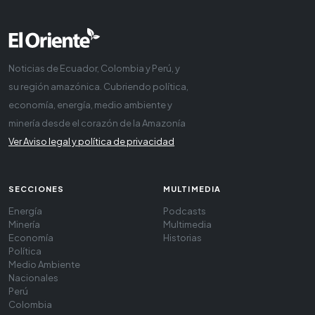
Noticias de Ecuador, Colombia y Perú, y
su región amazónica. Cubriendo política,
economía, energía, medio ambiente y
minería desde el corazón de la Amazonía
Ver Aviso legal y política de privacidad
SECCIONES
MULTIMEDIA
Energía
Podcasts
Minería
Multimedia
Economía
Historias
Política
Medio Ambiente
Nacionales
Perú
Colombia