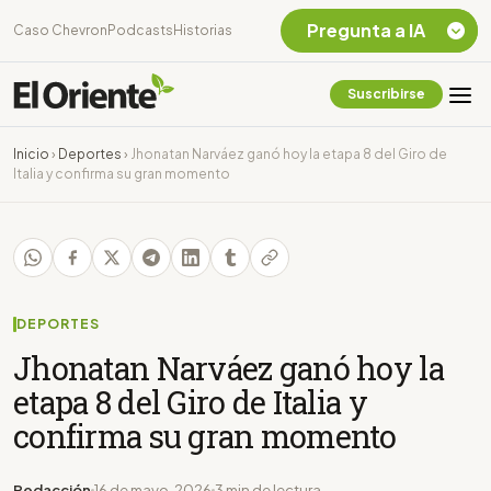
Pregunta a IA
Caso Chevron
Podcasts
Historias
Suscribirse
Quiero Información
sobre el Caso
Inicio
›
Deportes
›
Jhonatan Narváez ganó hoy la etapa 8 del Giro de
Chevron Ecuador
Italia y confirma su gran momento
Listar destinos
turísticos de la
Amazonia Ecuatoriana
¿En que consiste la
tasa minera que rige en
Ecuador?
DEPORTES
Jhonatan Narváez ganó hoy la
etapa 8 del Giro de Italia y
confirma su gran momento
Redacción
16 de mayo, 2026
3 min de lectura