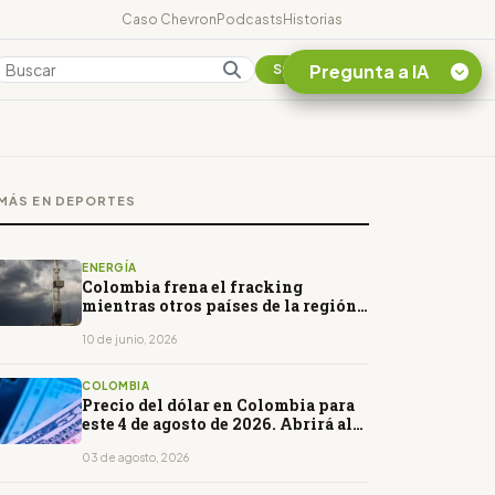
Caso Chevron
Podcasts
Historias
Pregunta a IA
Colombia
Suscribirse
Quiero Información
sobre el Caso
MÁS EN DEPORTES
Chevron Ecuador
Listar destinos
turísticos de la
ENERGÍA
Amazonia Ecuatoriana
Colombia frena el fracking
mientras otros países de la región
¿En que consiste la
avanzan en su desarrollo
tasa minera que rige en
10 de junio, 2026
Ecuador?
COLOMBIA
Precio del dólar en Colombia para
este 4 de agosto de 2026. Abrirá al
alza
03 de agosto, 2026