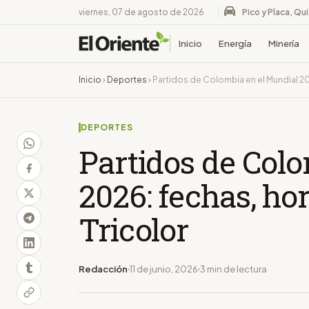
viernes, 07 de agosto de 2026
Pico y Placa, Qu
Inicio
Energía
Minería
Inicio
›
Deportes
›
Partidos de Colombia en el Mundial 202
DEPORTES
Partidos de Col
2026: fechas, hor
Tricolor
Redacción
11 de junio, 2026
3 min de lectura