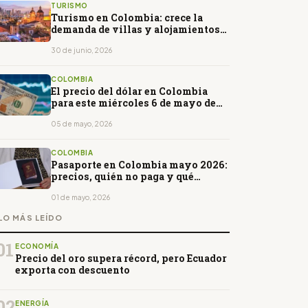
TURISMO
Turismo en Colombia: crece la
demanda de villas y alojamientos
para viajes en grupo
30 de junio, 2026
COLOMBIA
El precio del dólar en Colombia
para este miércoles 6 de mayo de
2026. Abrirá al alza
05 de mayo, 2026
COLOMBIA
Pasaporte en Colombia mayo 2026:
precios, quién no paga y qué
cambia con el nuevo modelo
01 de mayo, 2026
LO MÁS LEÍDO
01
ECONOMÍA
Precio del oro supera récord, pero Ecuador
exporta con descuento
02
ENERGÍA