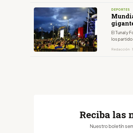
DEPORTES
Mundia
gigant
El Tunal y 
los partido
Redacción · 1
Reciba las 
Nuestro boletín sem