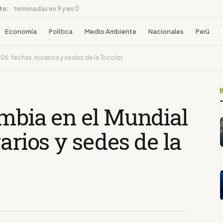
ito:
terminadas en 9 y en 0
Economía
Política
Medio Ambiente
Nacionales
Perú
6: fechas, horarios y sedes de la Tricolor
ombia en el Mundial
arios y sedes de la