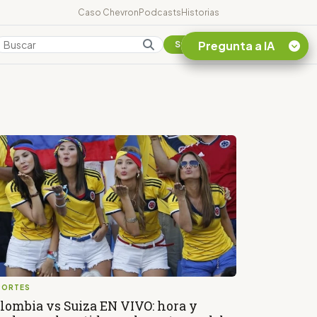
Caso Chevron
Podcasts
Historias
Pregunta a IA
Colombia
Suscribirse
Quiero Información
sobre el Caso
Chevron Ecuador
Listar destinos
turísticos de la
Amazonia Ecuatoriana
¿En que consiste la
tasa minera que rige en
Ecuador?
PORTES
lombia vs Suiza EN VIVO: hora y