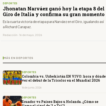
DEPORTES
Jhonatan Narváez ganó hoy la etapa 8 del
Giro de Italia y confirma su gran momento
Es la cuarta victoria de etapa para Narváez en el Giro, igualando así
a Richard Carapaz.
Redacción · 16 de mayo, 2026
MÁS EN DEPORTES
DEPORTES
Colombia vs. Uzbekistán EN VIVO: hora y dónde
ver el debut de la Tricolor en el Mundial 2026
16 de junio, 2026
DEPORTES
Ecuador vs Países Bajos u Holanda. ¿Cómo se
llama el rival de 'La Tri'?