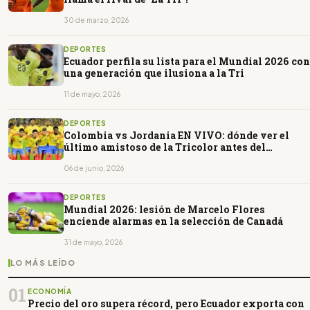
30 de marzo, 2026
DEPORTES
Ecuador perfila su lista para el Mundial 2026 con
una generación que ilusiona a la Tri
11 de mayo, 2026
DEPORTES
Colombia vs Jordania EN VIVO: dónde ver el
último amistoso de la Tricolor antes del
Mundial 2026
06 de junio, 2026
DEPORTES
Mundial 2026: lesión de Marcelo Flores
enciende alarmas en la selección de Canadá
31 de mayo, 2026
LO MÁS LEÍDO
01
ECONOMÍA
Precio del oro supera récord, pero Ecuador exporta con