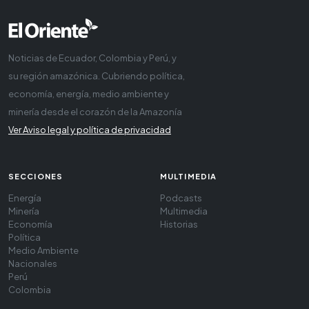
Noticias de Ecuador, Colombia y Perú, y
su región amazónica. Cubriendo política,
economía, energía, medio ambiente y
minería desde el corazón de la Amazonía
Ver Aviso legal y política de privacidad
SECCIONES
MULTIMEDIA
Energía
Podcasts
Minería
Multimedia
Economía
Historias
Política
Medio Ambiente
Nacionales
Perú
Colombia