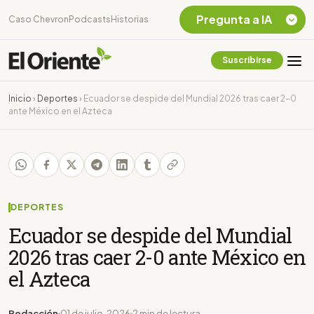
Pregunta a IA
Caso Chevron
Podcasts
Historias
Suscribirse
Quiero Información
sobre el Caso
Inicio
›
Deportes
›
Ecuador se despide del Mundial 2026 tras caer 2-0
Chevron Ecuador
ante México en el Azteca
Listar destinos
turísticos de la
Amazonia Ecuatoriana
¿En que consiste la
tasa minera que rige en
Ecuador?
DEPORTES
Ecuador se despide del Mundial
2026 tras caer 2-0 ante México en
el Azteca
Redacción
01 de julio, 2026
2 min de lectura