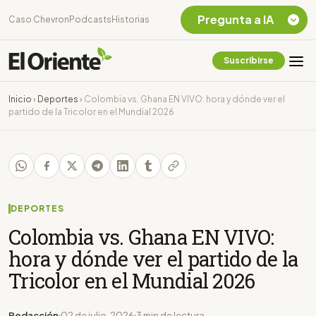
Pregunta a IA
Caso Chevron
Podcasts
Historias
Suscribirse
Quiero Información
sobre el Caso
Inicio
›
Deportes
›
Colombia vs. Ghana EN VIVO: hora y dónde ver el
Chevron Ecuador
partido de la Tricolor en el Mundial 2026
Listar destinos
turísticos de la
Amazonia Ecuatoriana
¿En que consiste la
tasa minera que rige en
Ecuador?
DEPORTES
Colombia vs. Ghana EN VIVO:
hora y dónde ver el partido de la
Tricolor en el Mundial 2026
Redacción
02 de julio, 2026
3 min de lectura