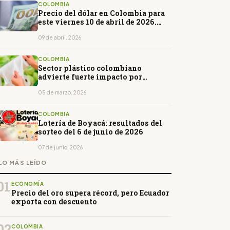
COLOMBIA
Precio del dólar en Colombia para
este viernes 10 de abril de 2026.
Abrirá al alza
09 de abril, 2026
COLOMBIA
Sector plástico colombiano
advierte fuerte impacto por
arancel del 50 % anunciado por
Ecuador
05 de marzo, 2026
COLOMBIA
Lotería de Boyacá: resultados del
sorteo del 6 de junio de 2026
07 de junio, 2026
LO MÁS LEÍDO
01
ECONOMÍA
Precio del oro supera récord, pero Ecuador
exporta con descuento
02
COLOMBIA