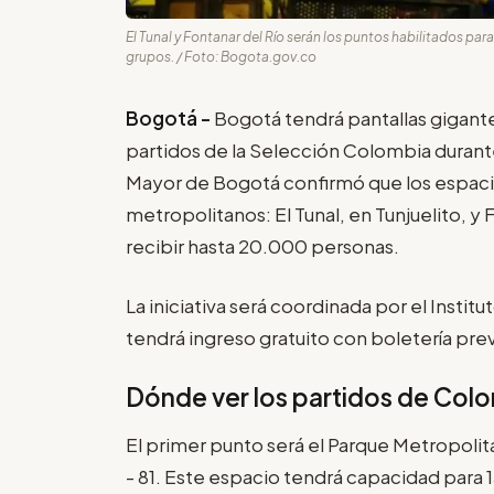
El Tunal y Fontanar del Río serán los puntos habilitados par
grupos. / Foto: Bogota.gov.co
Bogotá -
Bogotá tendrá pantallas gigantes
partidos de la Selección Colombia durante
Mayor de Bogotá confirmó que los espaci
metropolitanos: El Tunal, en Tunjuelito, y 
recibir hasta 20.000 personas.
La iniciativa será coordinada por el Instit
tendrá ingreso gratuito con boletería pre
Dónde ver los partidos de Col
El primer punto será el Parque Metropolita
- 81. Este espacio tendrá capacidad para 