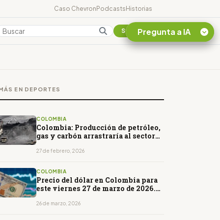
Caso Chevron
Podcasts
Historias
Pregunta a IA
Colombia
Suscribirse
Quiero Información
sobre el Caso
MÁS EN DEPORTES
Chevron Ecuador
Listar destinos
turísticos de la
COLOMBIA
Amazonia Ecuatoriana
Colombia: Producción de petróleo,
gas y carbón arrastraría al sector
¿En que consiste la
minero en 2026
tasa minera que rige en
27 de febrero, 2026
Ecuador?
COLOMBIA
Precio del dólar en Colombia para
este viernes 27 de marzo de 2026.
De nuevo a la baja
26 de marzo, 2026