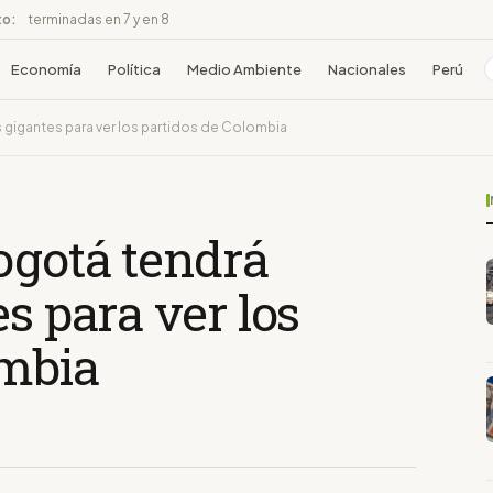
to:
terminadas en 7 y en 8
Economía
Política
Medio Ambiente
Nacionales
Perú
 gigantes para ver los partidos de Colombia
ogotá tendrá
s para ver los
ombia