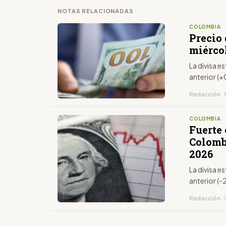
NOTAS RELACIONADAS
COLOMBIA
Precio 
miércol
La divisa e
anterior (
Redacción · 
COLOMBIA
Fuerte 
Colombi
2026
La divisa 
anterior (-
Redacción · 