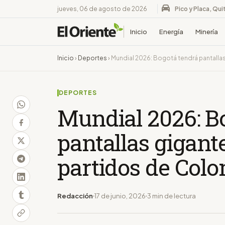
jueves, 06 de agosto de 2026
Pico y Placa, Qui
Inicio
Energía
Minería
Inicio
›
Deportes
›
Mundial 2026: Bogotá tendrá pantallas
DEPORTES
Mundial 2026: B
pantallas gigante
partidos de Col
Redacción
17 de junio, 2026
3 min de lectura