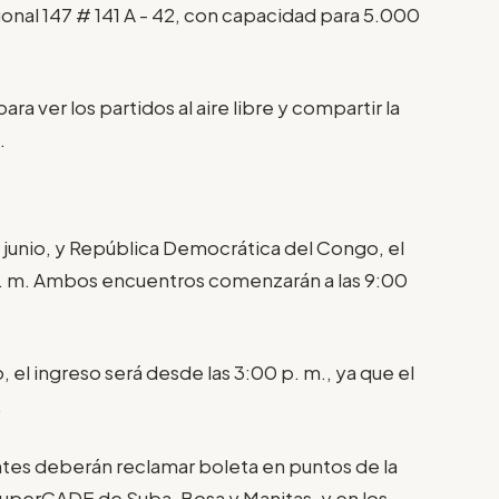
gonal 147 # 141 A - 42, con capacidad para 5.000
 ver los partidos al aire libre y compartir la
.
e junio, y República Democrática del Congo, el
00 p. m. Ambos encuentros comenzarán a las 9:00
o, el ingreso será desde las 3:00 p. m., ya que el
.
entes deberán reclamar boleta en puntos de la
SuperCADE de Suba, Bosa y Manitas, y en los