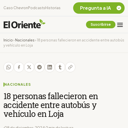
Pregunta a IA
Caso Chevron
Podcasts
Historias
Suscribirse
Quiero Información
sobre el Caso
Inicio
›
Nacionales
›
18 personas fallecieron en accidente entre autobús
Chevron Ecuador
y vehículo en Loja
Listar destinos
turísticos de la
Amazonia Ecuatoriana
¿En que consiste la
tasa minera que rige en
Ecuador?
NACIONALES
18 personas fallecieron en
accidente entre autobús y
vehículo en Loja
09 de diciembre, 2024
2 min de lectura