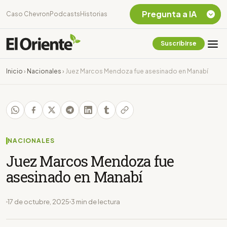
Pregunta a IA
Caso Chevron
Podcasts
Historias
Suscribirse
Quiero Información
sobre el Caso
Inicio
›
Nacionales
›
Juez Marcos Mendoza fue asesinado en Manabí
Chevron Ecuador
Listar destinos
turísticos de la
Amazonia Ecuatoriana
¿En que consiste la
tasa minera que rige en
NACIONALES
Ecuador?
Juez Marcos Mendoza fue
asesinado en Manabí
17 de octubre, 2025
3 min de lectura