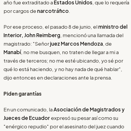
año fue extraditado a
Estados Unidos
, que lo requería
por cargos de
narcotráfico
.
Por ese proceso, el pasado 8 de junio, el
ministro del
Interior, John Reimberg
, mencionó una llamada del
magistrado: "Señor
juez Marcos Mendoza
, de
Manabí
, no me busquen, no traten de llegar a mi a
través de terceros; no me esté ubicando, yo sé por
qué lo está haciendo, y no hay nada de qué hablar",
dijo entonces en declaraciones ante la prensa.
Piden garantías
En un comunicado, la
Asociación de Magistrados y
Jueces de Ecuador
expresó su pesar así como su
"enérgico repudio" por el asesinato del juez cuando