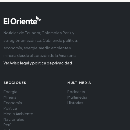
Noticias de Ecuador, Colombia y Perú, y
su región amazónica. Cubriendo política,
economía, energía, medio ambiente y
minería desde el corazón de la Amazonía
Ver Aviso legal y política de privacidad
SECCIONES
MULTIMEDIA
Energía
Podcasts
Minería
Multimedia
Economía
Historias
Política
Medio Ambiente
Nacionales
Perú