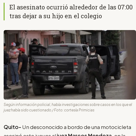
El asesinato ocurrió alrededor de las 07:00
tras dejar a su hijo en el colegio
Según información policial, había investigaciones sobre casos en los que el
juez había sido cuestionado / Foto: cortesía Primicias
Quito-
Un desconocido a bordo de una motocicleta
asesinó este jueves al
juez Marcos Mendoza
, en la