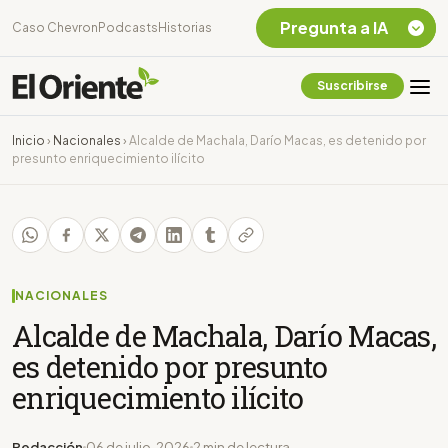
Pregunta a IA
Caso Chevron
Podcasts
Historias
Suscribirse
Quiero Información
sobre el Caso
Inicio
›
Nacionales
›
Alcalde de Machala, Darío Macas, es detenido por
Chevron Ecuador
presunto enriquecimiento ilícito
Listar destinos
turísticos de la
Amazonia Ecuatoriana
¿En que consiste la
tasa minera que rige en
Ecuador?
NACIONALES
Alcalde de Machala, Darío Macas,
es detenido por presunto
enriquecimiento ilícito
Redacción
06 de julio, 2026
2 min de lectura