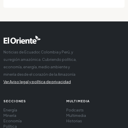
Noticias de Ecuador, Colombia y Perú, y
su región amazónica. Cubriendo política,
economía, energía, medio ambiente y
minería desde el corazón de la Amazonía
Ver Aviso legal y política de privacidad
SECCIONES
MULTIMEDIA
Energía
Podcasts
Minería
Multimedia
Economía
Historias
Política