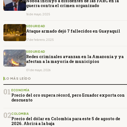
Noboa incluyó a disidentes de las FARC en la
guerra contra el crimen organizado
16 de mayo, 2025
SEGURIDAD
Ataque armado dejó 7 fallecidos en Guayaquil
17 de febrero, 2025
SEGURIDAD
Redes criminales avanzan en la Amazonía y ya
afectan a la mayoría de municipios
01 de mayo, 2026
LO MÁS LEÍDO
01
ECONOMÍA
Precio del oro supera récord, pero Ecuador exporta con
descuento
02
COLOMBIA
Precio del dólar en Colombia para este 5 de agosto de
2026. Abrirá a la baja