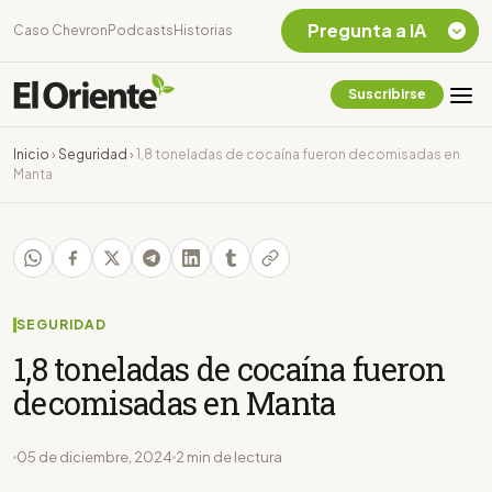
Pregunta a IA
Caso Chevron
Podcasts
Historias
Suscribirse
Quiero Información
sobre el Caso
Inicio
›
Seguridad
›
1,8 toneladas de cocaína fueron decomisadas en
Chevron Ecuador
Manta
Listar destinos
turísticos de la
Amazonia Ecuatoriana
¿En que consiste la
tasa minera que rige en
Ecuador?
SEGURIDAD
1,8 toneladas de cocaína fueron
decomisadas en Manta
05 de diciembre, 2024
2 min de lectura